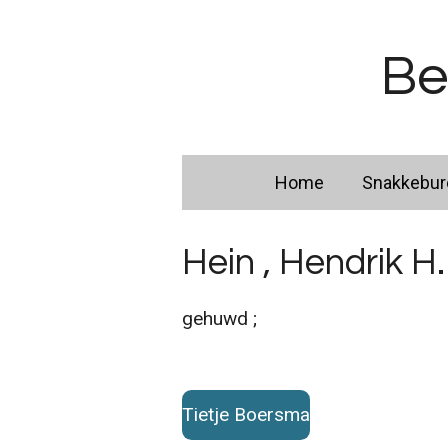
Ga
direct
Be
naar
de
hoofdinhoud
Home
Snakkebu
Hein , Hendrik H.
gehuwd ;
Tietje Boersma