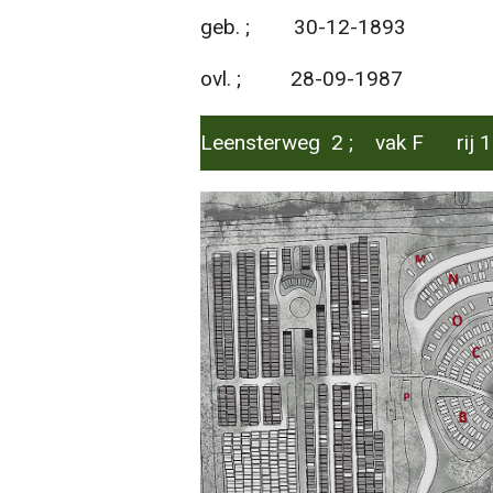
geb. ; 30-12-1893
ovl. ; 28-09-1987
Leensterweg 2 ; vak F rij 