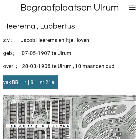
Begraafplaatsen Ulrum
Ga
direct
naar
Heerema , Lubbertus
de
hoofdinhoud
z.v.; Jacob Heerema en Itje Hoven
geb.; 07-05-1907 te Ulrum
overl.; 28-03-1908 te Ulrum , 10 maanden oud
vak BB rij 8 nr.21a