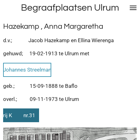
Begraafplaatsen Ulrum
Ga
direct
naar
Hazekamp , Anna Margaretha
de
hoofdinhoud
d.v.; Jacob Hazekamp en Ellina Wierenga
gehuwd; 19-02-1913 te Ulrum met
Johannes Streelman
geb.; 15-09-1888 te Baflo
overl.; 09-11-1973 te Ulrum
rij K nr.31