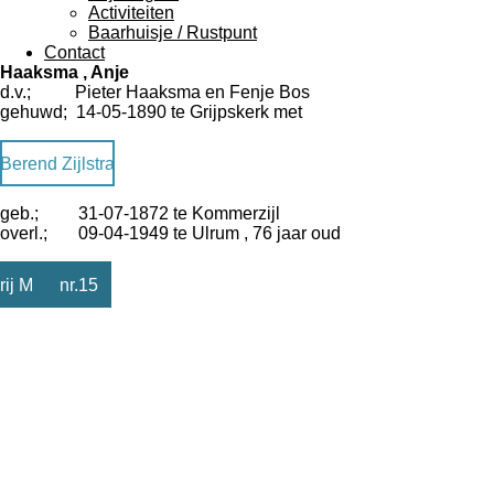
Activiteiten
Baarhuisje / Rustpunt
Contact
Haaksma , Anje
d.v.; Pieter Haaksma en Fenje Bos
gehuwd; 14-05-1890 te Grijpskerk met
Berend Zijlstra
geb.; 31-07-1872 te Kommerzijl
overl.; 09-04-1949 te Ulrum , 76 jaar oud
rij M nr.15