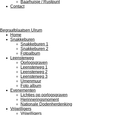
Baarhuisje / Rustpunt
Contact
Begraafplaatsen Ulrum
Home
Snakkeburen
Snakkeburen 1
Snakkeburen 2
Fotoalbum
Leensterweg
Oorlogsgraven
Leensterweg 1
Leensterweg 2
Leensterweg 3
Urnenmuur
Foto album
Evenementen
Lichtjes op oorlogsgraven
Herinneringsmoment
Nationale Dodenherdenking
Vrijwilligers
Vrijwilligers