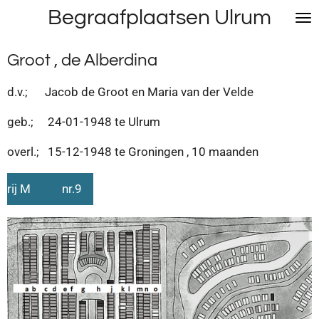
Begraafplaatsen Ulrum
Ga
direct
naar
Groot , de Alberdina
de
hoofdinhoud
d.v.; Jacob de Groot en Maria van der Velde
geb.; 24-01-1948 te Ulrum
overl.; 15-12-1948 te Groningen , 10 maanden
rij M nr.9