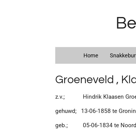
Ga
direct
Be
naar
de
hoofdinhoud
Home
Snakkebu
Groeneveld , Kl
z.v.; Hindrik Klaasen Groen
gehuwd; 13-06-1858 te Groning
geb.; 05-06-1834 te Noord