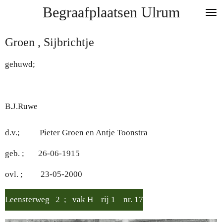
Begraafplaatsen Ulrum
Ga
direct
naar
Groen , Sijbrichtje
de
hoofdinhoud
gehuwd;
B.J.Ruwe
d.v.; Pieter Groen en Antje Toonstra
geb. ; 26-06-1915
ovl. ; 23-05-2000
Leensterweg 2 ; vak H rij 1 nr. 17