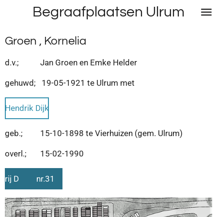
Begraafplaatsen Ulrum
Ga
direct
naar
Groen , Kornelia
de
hoofdinhoud
d.v.; Jan Groen en Emke Helder
gehuwd; 19-05-1921 te Ulrum met
Hendrik Dijk
geb.; 15-10-1898 te Vierhuizen (gem. Ulrum)
overl.; 15-02-1990
rij D nr.31