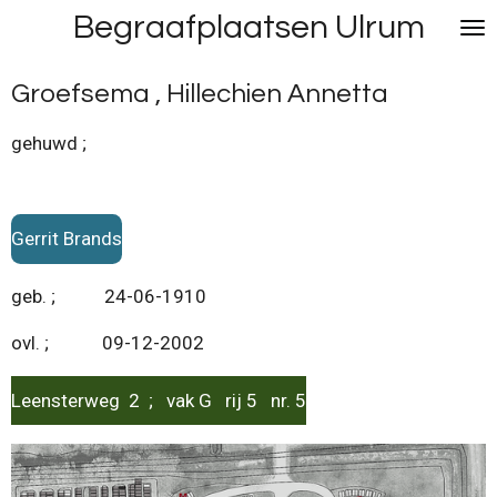
Begraafplaatsen Ulrum
Ga
direct
naar
Groefsema , Hillechien Annetta
de
hoofdinhoud
gehuwd ;
Gerrit Brands
geb. ; 24-06-1910
ovl. ; 09-12-2002
Leensterweg 2 ; vak G rij 5 nr. 5