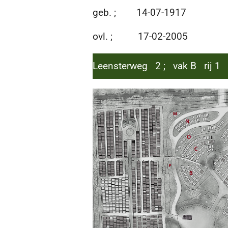
geb. ; 14-07-1917
ovl. ; 17-02-2005
Leensterweg 2 ; vak B rij 1 