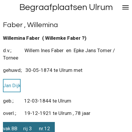
Begraafplaatsen Ulrum
Ga
direct
naar
Faber , Willemina
de
hoofdinhoud
Willemina Faber ( Willemke Faber ?)
d.v.; Willem Ines Faber en Epke Jans Tomer /
Tornee
gehuwd; 30-05-1874 te Ulrum met
Jan Dijk
geb.; 12-03-1844 te Ulrum
overl.; 19-12-1921 te Ulrum , 78 jaar
vak BB rij 3 nr.12