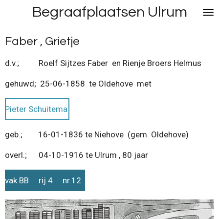
Begraafplaatsen Ulrum
Ga
direct
naar
Faber , Grietje
de
hoofdinhoud
d.v.; Roelf Sijtzes Faber en Rienje Broers Helmus
gehuwd; 25-06-1858 te Oldehove met
Pieter Schuitema
geb.; 16-01-1836 te Niehove (gem. Oldehove)
overl.; 04-10-1916 te Ulrum , 80 jaar
vak BB rij 4 nr.12