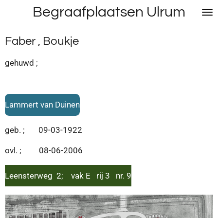
Begraafplaatsen Ulrum
Ga
direct
naar
Faber , Boukje
de
hoofdinhoud
gehuwd ;
Lammert van Duinen
geb. ; 09-03-1922
ovl. ; 08-06-2006
Leensterweg 2; vak E rij 3 nr. 9