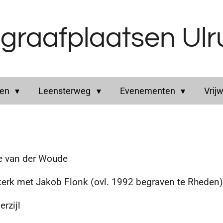
graafplaatsen Ul
ren
Leensterweg
Evenementen
Vrijw
 van der Woude
erk met Jakob Flonk (ovl. 1992 begraven te Rheden)
rzijl