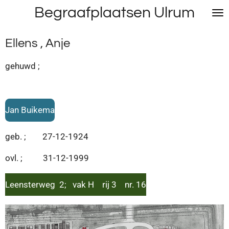
Begraafplaatsen Ulrum
Ga
direct
naar
Ellens , Anje
de
hoofdinhoud
gehuwd ;
Jan Buikema
geb. ; 27-12-1924
ovl. ; 31-12-1999
Leensterweg 2; vak H rij 3 nr. 16