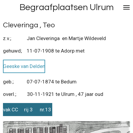
Begraafplaatsen Ulrum
Ga
direct
naar
Cleveringa , Teo
de
hoofdinhoud
z.v.; Jan Cleveringa en Martje Wildeveld
gehuwd; 11-07-1908 te Adorp met
Geeske van Delden
geb.; 07-07-1874 te Bedum
overl.; 30-11-1921 te Ulrum , 47 jaar oud
vak CC rij 3 nr.13