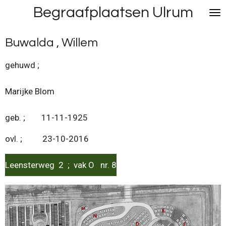
Begraafplaatsen Ulrum
Ga
direct
naar
Buwalda , Willem
de
hoofdinhoud
gehuwd ;
Marijke Blom
geb. ; 11-11-1925
ovl. ; 23-10-2016
Leensterweg 2 ; vak O nr. 8