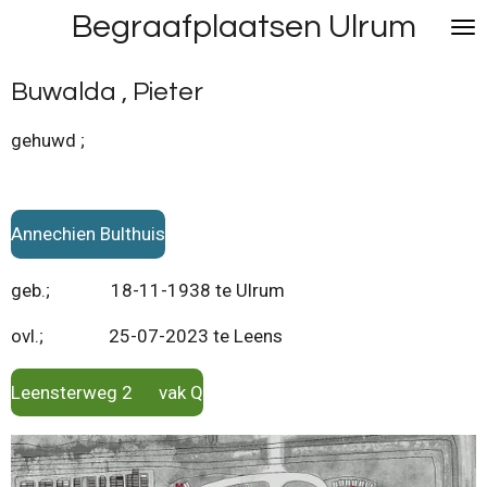
Begraafplaatsen Ulrum
Ga
direct
naar
Buwalda , Pieter
de
hoofdinhoud
gehuwd ;
Annechien Bulthuis
geb.; 18-11-1938 te Ulrum
ovl.; 25-07-2023 te Leens
Leensterweg 2 vak Q