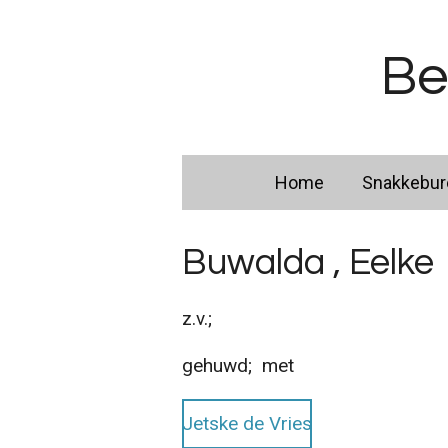
Ga
direct
Be
naar
de
hoofdinhoud
Home
Snakkebu
Buwalda , Eelke
z.v.;
gehuwd; met
Jetske de Vries