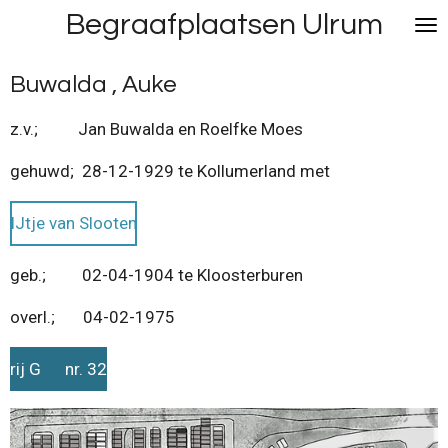
Begraafplaatsen Ulrum
Ga
direct
naar
Buwalda , Auke
de
hoofdinhoud
z.v.; Jan Buwalda en Roelfke Moes
gehuwd; 28-12-1929 te Kollumerland met
IJtje van Slooten
geb.; 02-04-1904 te Kloosterburen
overl.; 04-02-1975
rij G nr. 32