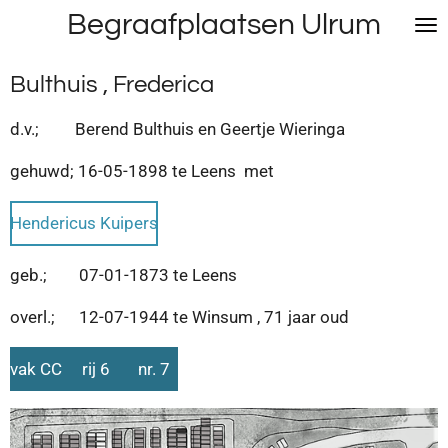
Begraafplaatsen Ulrum
Ga
direct
naar
Bulthuis , Frederica
de
hoofdinhoud
d.v.; Berend Bulthuis en Geertje Wieringa
gehuwd; 16-05-1898 te Leens met
Hendericus Kuipers
geb.; 07-01-1873 te Leens
overl.; 12-07-1944 te Winsum , 71 jaar oud
vak CC rij 6 nr. 7