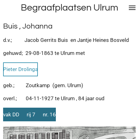
Begraafplaatsen Ulrum
Ga
direct
naar
Buis , Johanna
de
hoofdinhoud
d.v.; Jacob Gerrits Buis en Jantje Heines Bosveld
gehuwd; 29-08-1863 te Ulrum met
Pieter Drolinga
geb.; Zoutkamp (gem. Ulrum)
overl.; 04-11-1927 te Ulrum , 84 jaar oud
vak DD rij 7 nr. 16