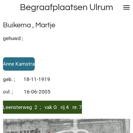
Begraafplaatsen Ulrum
Ga
direct
naar
Buikema , Martje
de
hoofdinhoud
gehuwd ;
Anne Kamstra
geb. ; 18-11-1919
ovl. ; 16-06-2005
Leensterweg 2 ; vak G rij 4 nr. 7