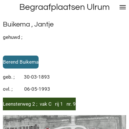
Begraafplaatsen Ulrum
Ga
direct
naar
Buikema , Jantje
de
hoofdinhoud
gehuwd ;
Berend Buikema
geb. ; 30-03-1893
ovl. ; 06-05-1993
Leensterweg 2 ; vak C rij 1 nr. 9