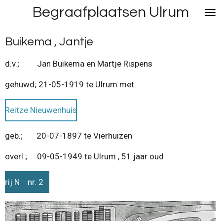
Begraafplaatsen Ulrum
Ga
direct
naar
Buikema , Jantje
de
hoofdinhoud
d.v.; Jan Buikema en Martje Rispens
gehuwd; 21-05-1919 te Ulrum met
Reitze Nieuwenhuis
geb.; 20-07-1897 te Vierhuizen
overl.; 09-05-1949 te Ulrum , 51 jaar oud
rij N nr. 2