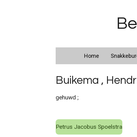
Ga
direct
Be
naar
de
hoofdinhoud
Home
Snakkebu
Buikema , Hendr
gehuwd ;
Petrus Jacobus Spoelstra