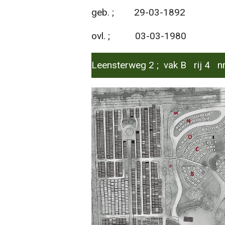
geb. ; 29-03-1892
ovl. ; 03-03-1980
Leensterweg 2 ; vak B rij 4 nr