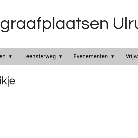
graafplaatsen Ul
ren
Leensterweg
Evenementen
Vrijw
ikje