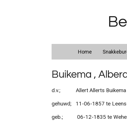
Ga
direct
Be
naar
de
hoofdinhoud
Home
Snakkebu
Buikema , Alber
d.v.; Allert Allerts Buikema
gehuwd; 11-06-1857 te Leens m
geb.; 06-12-1835 te Wehe d