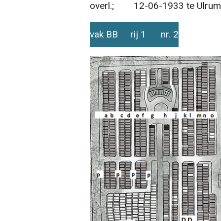
overl.; 12-06-1933 te Ulrum ,
vak BB rij 1 nr. 2