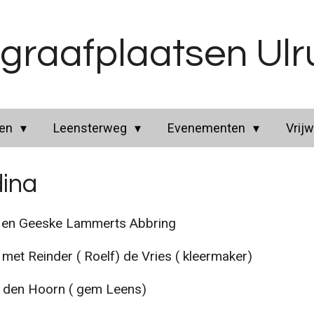
graafplaatsen Ul
ren
Leensterweg
Evenementen
Vrijw
dina
 en Geeske Lammerts Abbring
et Reinder ( Roelf) de Vries ( kleermaker)
en Hoorn ( gem Leens)