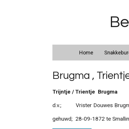
Ga
direct
Be
naar
de
hoofdinhoud
Home
Snakkebu
Brugma , Trientje 
Trijntje / Trientje Brugma
d.v.; Vrister Douwes Brugma 
gehuwd; 28-09-1872 te Smalli