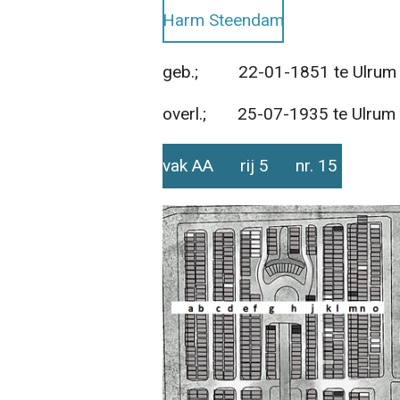
Harm Steendam
geb.; 22-01-1851 te Ulrum
overl.; 25-07-1935 te Ulrum ,
vak AA rij 5 nr. 15