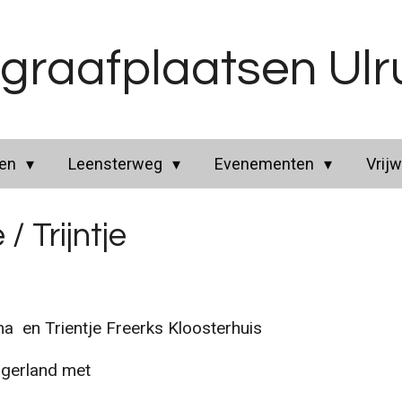
graafplaatsen Ul
ren
Leensterweg
Evenementen
Vrijw
/ Trijntje
en Trientje Freerks Kloosterhuis
ngerland met