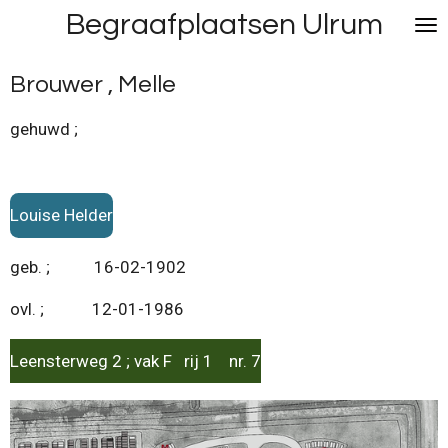
Begraafplaatsen Ulrum
Ga
direct
naar
Brouwer , Melle
de
hoofdinhoud
gehuwd ;
Louise Helder
geb. ; 16-02-1902
ovl. ; 12-01-1986
Leensterweg 2 ; vak F rij 1 nr. 7