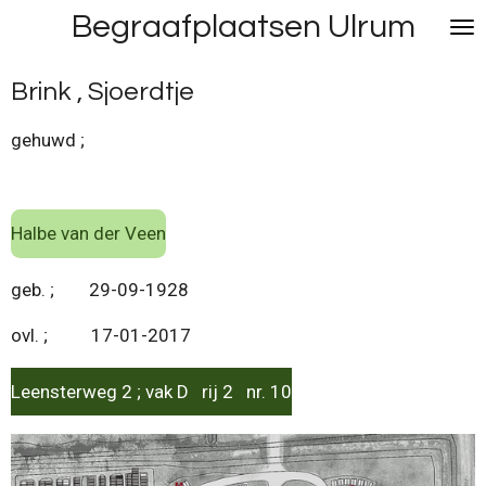
Begraafplaatsen Ulrum
Ga
direct
naar
Brink , Sjoerdtje
de
hoofdinhoud
gehuwd ;
Halbe van der Veen
geb. ; 29-09-1928
ovl. ; 17-01-2017
Leensterweg 2 ; vak D rij 2 nr. 10