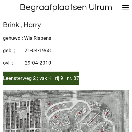
Begraafplaatsen Ulrum
Ga
direct
naar
Brink , Harry
de
hoofdinhoud
gehuwd ; Wia Rispens
geb. ; 21-04-1968
ovl. ; 29-04-2010
Leensterweg 2 ; vak K rij 9 nr. 87