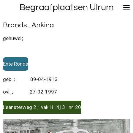
Begraafplaatsen Ulrum
Ga
direct
naar
Brands , Ankina
de
hoofdinhoud
gehuwd ;
Ente Ronda
geb. ; 09-04-1913
ovl. ; 27-02-1997
Leensterweg 2 ; vak H rij 3 nr. 20