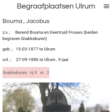
Begraafplaatsen Ulrum
Ga
direct
naar
Bouma , Jacobus
de
hoofdinhoud
z.v. ; Berend Bouma en Geertruid Frouws (beiden
begraven Snakkeburen)
geb. ; 15-03-1877 te Ulrum
ovl. ; 27-09-1886 te Ulrum , 9 jaar
Snakkeburen rij 9 nr . 2