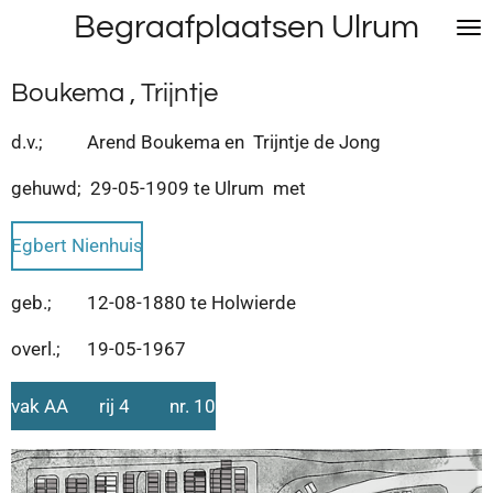
Begraafplaatsen Ulrum
Ga
direct
naar
Boukema , Trijntje
de
hoofdinhoud
d.v.; Arend Boukema en Trijntje de Jong
gehuwd; 29-05-1909 te Ulrum met
Egbert Nienhuis
geb.; 12-08-1880 te Holwierde
overl.; 19-05-1967
vak AA rij 4 nr. 10