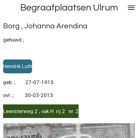
Begraafplaatsen Ulrum
Ga
direct
naar
Borg , Johanna Arendina
de
hoofdinhoud
gehuwd ;
Hendrik Luth
geb. ; 27-07-1915
ovl. ; 30-03-2013
Leensterweg 2 ; vak H rij 2 nr. 2