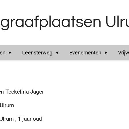
graafplaatsen Ul
ren
Leensterweg
Evenementen
Vrijw
eekelina Jager
lrum
um , 1 jaar oud