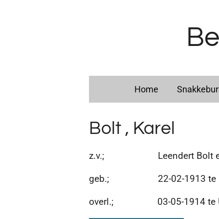
Ga
direct
Be
naar
de
hoofdinhoud
Home
Snakkebu
Bolt , Karel
z.v.; Leendert Bolt en T
geb.; 22-02-1913 te U
overl.; 03-05-1914 te Ulr