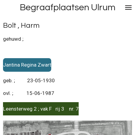
Begraafplaatsen Ulrum
Ga
direct
naar
Bolt , Harm
de
hoofdinhoud
gehuwd ;
Jantina Regina Zwart
geb. ; 23-05-1930
ovl. ; 15-06-1987
Leensterweg 2 ; vak F rij 3 nr. 7