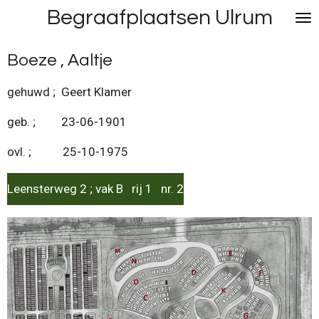
Begraafplaatsen Ulrum
Ga
direct
naar
Boeze , Aaltje
de
hoofdinhoud
gehuwd ; Geert Klamer
geb. ; 23-06-1901
ovl. ; 25-10-1975
Leensterweg 2 ; vak B rij 1 nr. 2