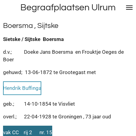
Begraafplaatsen Ulrum
Ga
direct
naar
Boersma , Sijtske
de
hoofdinhoud
Sietske / Sijtske Boersma
d.v.; Doeke Jans Boersma en Frouktje Oeges de
Boer
gehuwd; 13-06-1872 te Grootegast met
Hendrik Buffinga
geb.; 14-10-1854 te Visvliet
overl.; 22-04-1928 te Groningen , 73 jaar oud
vak CC rij 2 nr. 15