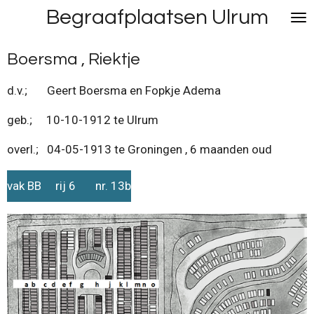
Begraafplaatsen Ulrum
Ga
direct
naar
Boersma , Riektje
de
hoofdinhoud
d.v.; Geert Boersma en Fopkje Adema
geb.; 10-10-1912 te Ulrum
overl.; 04-05-1913 te Groningen , 6 maanden oud
vak BB rij 6 nr. 13b