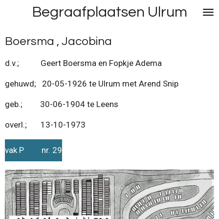
Begraafplaatsen Ulrum
Ga
direct
naar
Boersma , Jacobina
de
hoofdinhoud
d.v.; Geert Boersma en Fopkje Adema
gehuwd; 20-05-1926 te Ulrum met Arend Snip
geb.; 30-06-1904 te Leens
overl.; 13-10-1973
vak P nr. 29