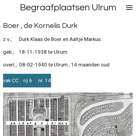
Begraafplaatsen Ulrum
Ga
direct
naar
Boer , de Kornelis Durk
de
hoofdinhoud
z.v.; Durk Klaas de Boer en Aaltje Markus
geb.; 18-11-1938 te Ulrum
overl.; 08-02-1940 te Ulrum , 14 maanden oud
vak CC rij 6 nr. 14