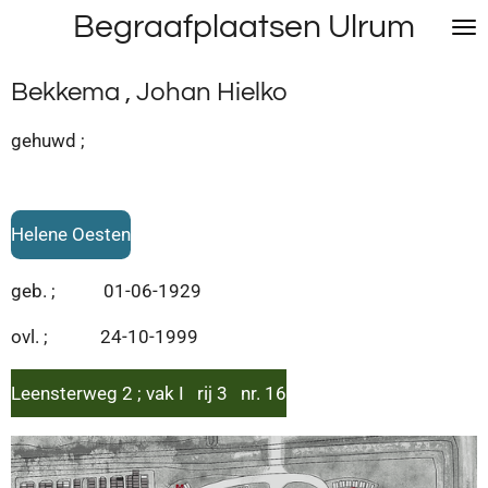
Begraafplaatsen Ulrum
Ga
direct
naar
Bekkema , Johan Hielko
de
hoofdinhoud
gehuwd ;
Helene Oesten
geb. ; 01-06-1929
ovl. ; 24-10-1999
Leensterweg 2 ; vak I rij 3 nr. 16