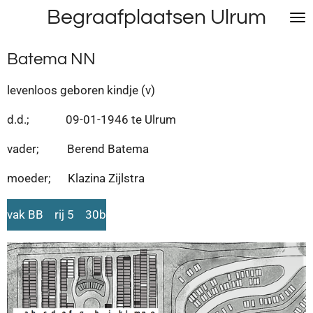
Begraafplaatsen Ulrum
Ga
direct
naar
Batema NN
de
hoofdinhoud
levenloos geboren kindje (v)
d.d.; 09-01-1946 te Ulrum
vader; Berend Batema
moeder; Klazina Zijlstra
vak BB rij 5 30b