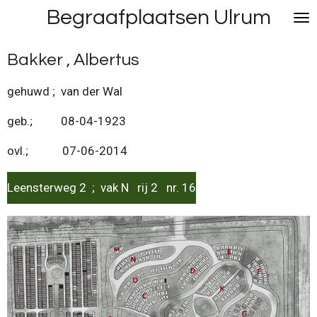
Begraafplaatsen Ulrum
Ga
direct
naar
Bakker , Albertus
de
hoofdinhoud
gehuwd ; van der Wal
geb.; 08-04-1923
ovl.; 07-06-2014
Leensterweg 2 ; vak N rij 2 nr. 16