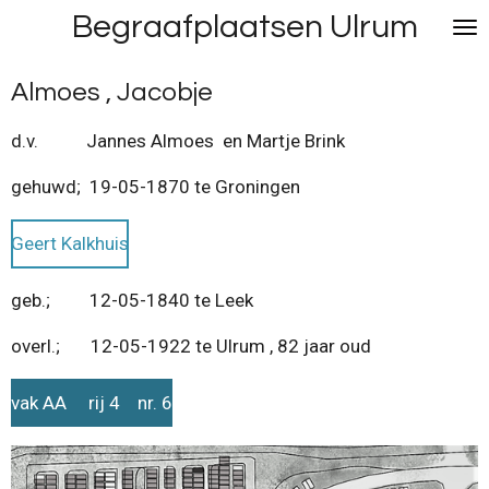
Begraafplaatsen Ulrum
Ga
direct
naar
Almoes , Jacobje
de
hoofdinhoud
d.v. Jannes Almoes en Martje Brink
gehuwd; 19-05-1870 te Groningen
Geert Kalkhuis
geb.; 12-05-1840 te Leek
overl.; 12-05-1922 te Ulrum , 82 jaar oud
vak AA rij 4 nr. 6